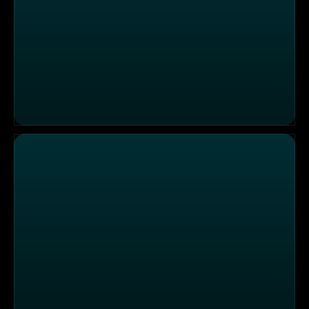
Die Sendung vom 01.08.2026