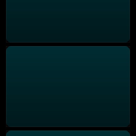
Die Sendung vom 07.08.2026
Die Sendung vom 06.08.2026