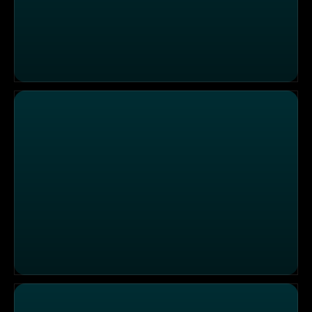
Die Sendung vom 29.07.2026
Die Sendung vom 28.07.2026