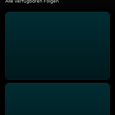
Alle verfügbaren Folgen
Die Sendung vom 08.08.2026