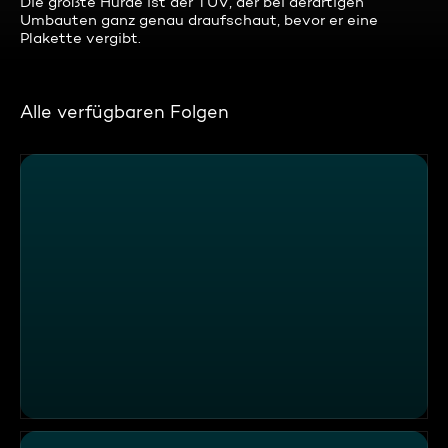
Die größte Hürde ist der TÜV, der bei derartigen
Umbauten ganz genau draufschaut, bevor er eine
Plakette vergibt.
Alle verfügbaren Folgen
Thema u. a.: Die größte Modelleisenbahn der Welt