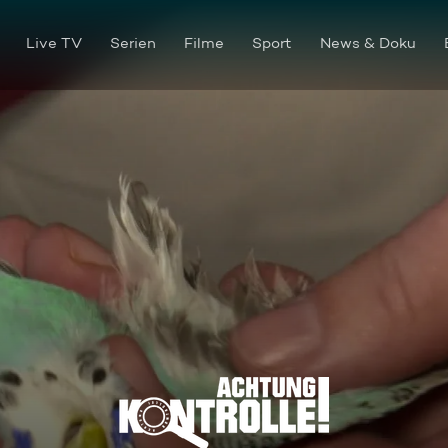
Live TV
Serien
Filme
Sport
News & Doku
Themen u. a.: Wellensittich re