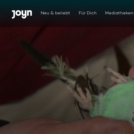
Zum Inhalt springen
Barrierefrei
Neu & beliebt
Für Dich
Mediatheken