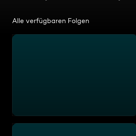
Alle verfügbaren Folgen
Themen u. a.: Tierärztin Isabel Levy: Hilfe für Mallorca