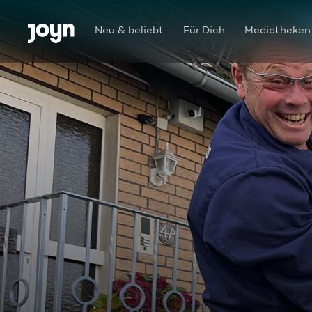
Zum Inhalt springen
Barrierefrei
Neu & beliebt
Für Dich
Mediatheken