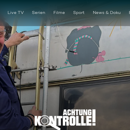
Live TV
Serien
Filme
Sport
News & Doku
Themen u. a.: Wohnwagenanka