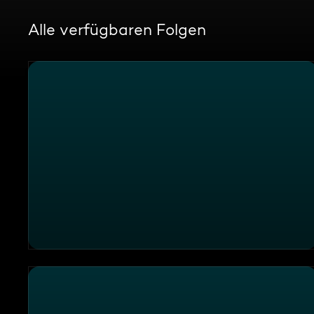
Alle verfügbaren Folgen
Themen u. a.: Tierärztin Isabel Levy: Hilfe für Mallorca