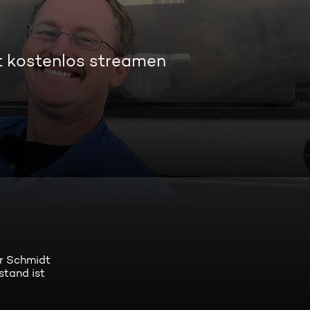
t kostenlos streamen
er Schmidt
stand ist