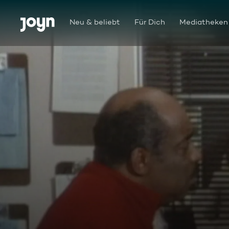
Zum Inhalt springen
Barrierefrei
Neu & beliebt
Für Dich
Mediatheken