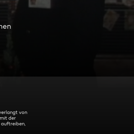
men
verlangt von
mit der
 auftreiben,