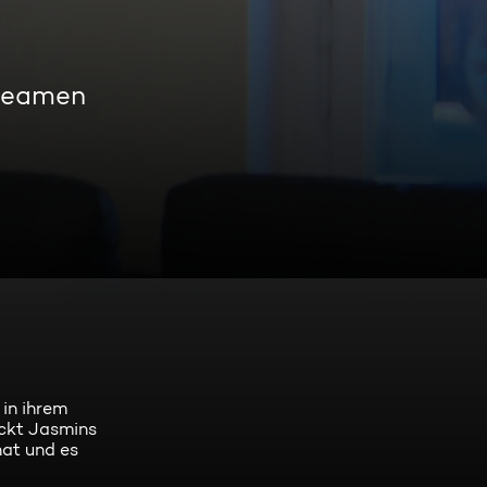
treamen
 in ihrem
ückt Jasmins
hat und es