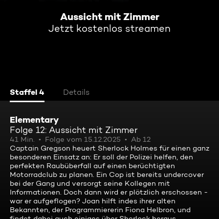
Aussicht mit Zimmer
Jetzt kostenlos streamen
Staffel 4
Details
Elementary
Folge 12: Aussicht mit Zimmer
41 Min.
Folge vom 15.12.2025
Ab 12
Captain Gregson heuert Sherlock Holmes für einen ganz
besonderen Einsatz an: Er soll der Polizei helfen, den
perfekten Raubüberfall auf einen berüchtigten
Motorradclub zu planen. Ein Cop ist bereits undercover
bei der Gang und versorgt seine Kollegen mit
Informationen. Doch dann wird er plötzlich erschossen -
war er aufgeflogen? Joan hilft indes ihrer alten
Bekannten, der Programmiererin Fiona Helbron, und
findet dabei auch einiges über Sherlock heraus.