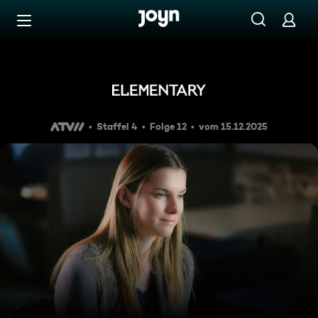
Zum Inhalt springen
Barrierefrei
Aussicht mit Zimmer
Staffel 4
Folge 12
vom 15.12.2025