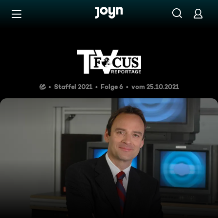
Zum Inhalt springen
Barrierefrei
Operation Umzug! - Drei Klin
Staffel 2021
Folge 6
vom 25.10.2021