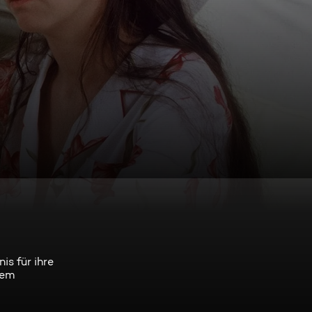
is für ihre
dem