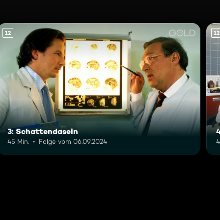
12
12
3: Schattendasein
45 Min.
Folge vom 06.09.2024
4