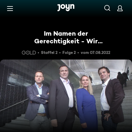
Zum Inhalt springen
Barrierefrei
Im Namen der
Gerechtigkeit - Wir
kämpfen für Sie!
Staffel 2
Folge 2
vom 07.08.2022