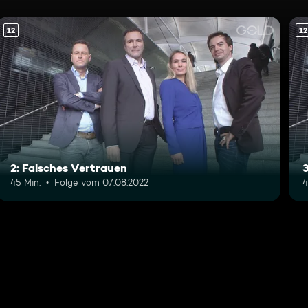
12
12
2: Falsches Vertrauen
45 Min.
Folge vom 07.08.2022
4