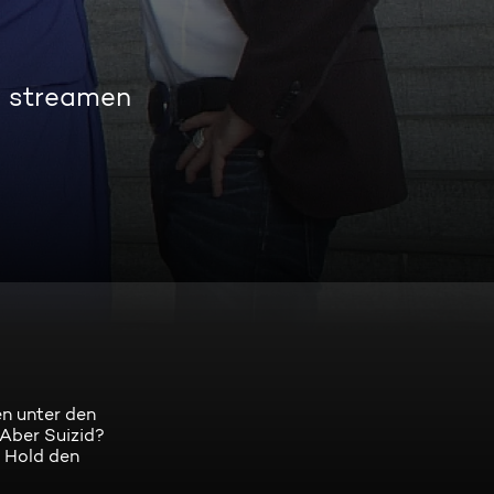
g streamen
en unter den
 Aber Suizid?
r Hold den