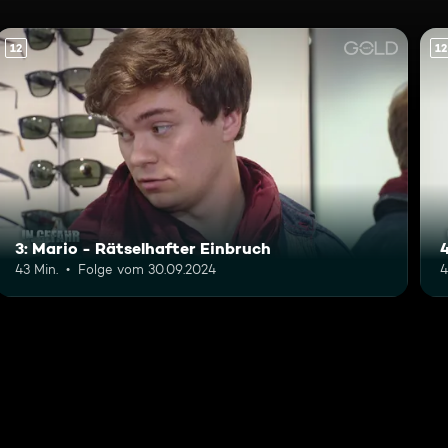
12
12
3: Mario - Rätselhafter Einbruch
43 Min.
Folge vom 30.09.2024
4