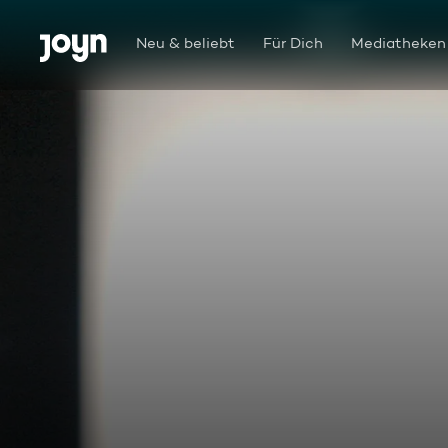
Zum Inhalt springen
Barrierefrei
Neu & beliebt
Für Dich
Mediatheken