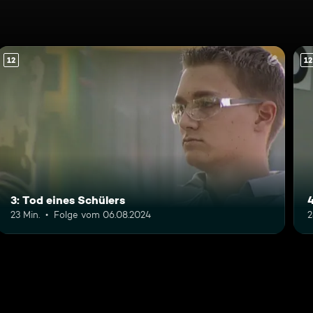
12
12
3: Tod eines Schülers
4
23 Min.
Folge vom 06.08.2024
2