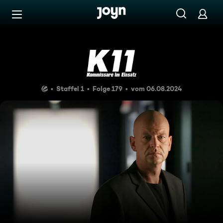
Zum Inhalt springen
Barrierefrei
Horror vor der Haustür
Staffel 1
Folge 179
vom 06.08.2024