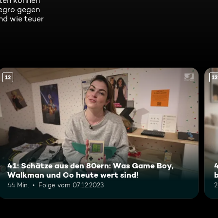
lten können
negro gegen
nd wie teuer
12
12
41: Schätze aus den 80ern: Was Game Boy,
Walkman und Co heute wert sind!
44 Min.
Folge vom 07.12.2023
2