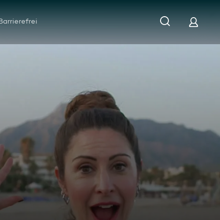
Barrierefrei
egen unbekannt“: Marbella versus Budva in Montenegro