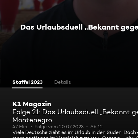
Das Urlaubsduell „Bekannt gege
Staffel 2023
Details
K1 Magazin
Folge 21: Das Urlaubsduell „Bekannt 
Montenegro
47 Min.
Folge vom 20.07.2023
Ab 12
Viele Deutsche zieht es im Urlaub in den Süden. Doch 