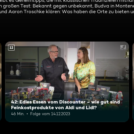
bt es Geheimtipps, die mit klassischen Traumzielen mitha
n großen Test: Bekannt gegen unbekannt, Budva in Monte
und Aaron Troschke klären: Was haben die Orte zu bieten u
12
42: Edles Essen vom Discounter – wie gut sind
Feinkostprodukte von Aldi und Lidl?
46 Min.
Folge vom 14.12.2023