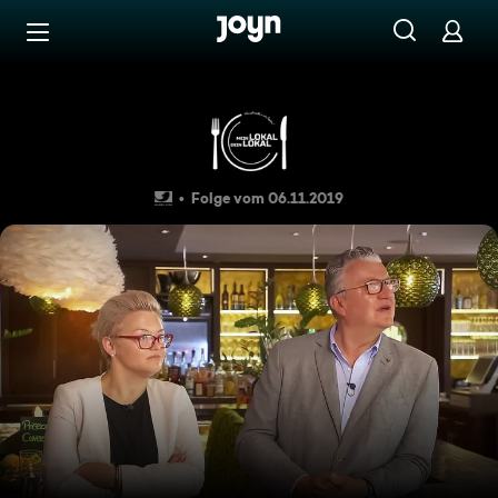
Zum Inhalt springen
Barrierefrei
"Moor-Ranch", Spenge
Folge vom 06.11.2019