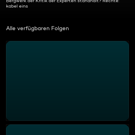
Bergwerk der Kritik der Experten standhält? Rechte:
kabel eins
Alle verfügbaren Folgen
"Forsthaus Dechsendorf", Erlangen-Dechsendorf