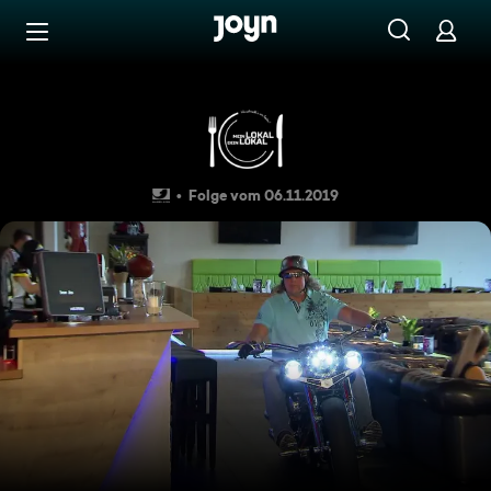
Zum Inhalt springen
Barrierefrei
"Generation Park", Ruhrpott
Folge vom 06.11.2019