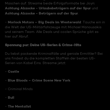
Maschen auf. Streame beide Erfolgsformate bei Joyn:
Achtung Abzocke - Urlaubsbetrügern auf der Spur
und
Achtung Abzocke - Betrügern auf der Spur
.
Morlock Motors – Big Deals im Westerwald
-
: Tauche ein in
die Welt der US-Militärfahrzeuge mit Michael Manousakis
und seinem Team. Alle Deals und coolen Sprüche gibt es
hier auf Abruf.
Spannung pur: Deine US-Serien & Crime-Hits
Du liebst packende Kriminalfälle und geniale Ermittler? Bei
uns findest du die kompletten Staffeln der besten US-
Serien von Kabel Eins. Streame jetzt:
Castle
-
Blue Bloods – Crime Scene New York
-
- Criminal Minds
Bull
-
The Mentalist
-