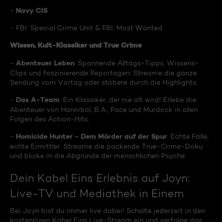
Navy CIS
-
- FBI: Special Crime Unit & FBI: Most Wanted
Wissen, Kult-Klassiker und True Crime
Abenteuer Leben
-
: Spannende Alltags-Tipps, Wissens-
Clips und faszinierende Reportagen. Streame die ganze
Sendung vom Vortag oder stöbere durch die Highlights.
Das A-Team
-
: Ein Klassiker, der nie alt wird! Erlebe die
Abenteuer von Hannibal, B.A., Face und Murdock in allen
Folgen des Action-Hits.
Homicide Hunter - Dem Mörder auf der Spur
-
: Echte Fälle,
echte Ermittler. Streame die packende True-Crime-Doku
und blicke in die Abgründe der menschlichen Psyche.
Dein Kabel Eins Erlebnis auf Joyn:
Live-TV und Mediathek in Einem
Bei Joyn bist du immer live dabei! Schalte jederzeit in den
kostenlosen Kabel Eins Live-Stream ein und verfolge das