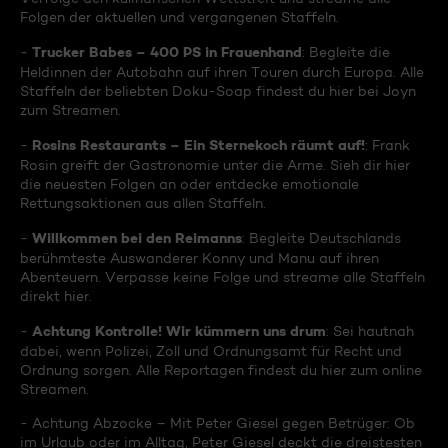
Folgen der aktuellen und vergangenen Staffeln.
Trucker Babes – 400 PS in Frauenhand
-
: Begleite die
Heldinnen der Autobahn auf ihren Touren durch Europa. Alle
Staffeln der beliebten Doku-Soap findest du hier bei Joyn
zum Streamen.
Rosins Restaurants – Ein Sternekoch räumt auf!
-
: Frank
Rosin greift der Gastronomie unter die Arme. Sieh dir hier
die neuesten Folgen an oder entdecke emotionale
Rettungsaktionen aus allen Staffeln.
Willkommen bei den Reimanns
-
: Begleite Deutschlands
berühmteste Auswanderer Konny und Manu auf ihren
Abenteuern. Verpasse keine Folge und streame alle Staffeln
direkt hier.
Achtung Kontrolle! Wir kümmern uns drum
-
: Sei hautnah
dabei, wenn Polizei, Zoll und Ordnungsamt für Recht und
Ordnung sorgen. Alle Reportagen findest du hier zum online
Streamen.
- Achtung Abzocke – Mit Peter Giesel gegen Betrüger: Ob
im Urlaub oder im Alltag, Peter Giesel deckt die dreistesten