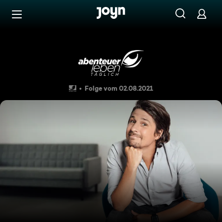
Zum Inhalt springen
Barrierefrei
Check it - pimp it: Currywurs
Folge vom 02.08.2021