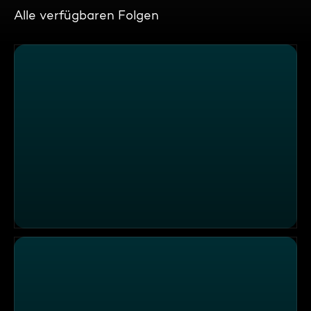
Alle verfügbaren Folgen
Nussnougatglas-Rezepte