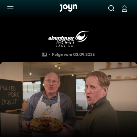
Zum Inhalt springen
Barrierefrei
Pulled Pork im Donut - Geni
Folge vom 03.09.2025