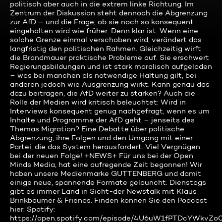
politisch aber auch in die extrem linke Richtung. Im
Zentrum der Diskussion steht dennoch die Abgrenzung
zur AfD – und die Frage, ob sie noch so konsequent
eingehalten wird wie früher. Denn klar ist: Wenn eine
solche Grenze einmal verschoben wird, verändert das
langfristig den politischen Rahmen. Gleichzeitig wirft
die Brandmauer praktische Probleme auf. Sie erschwert
Regierungsbildungen und ist stark moralisch aufgeladen
– was bei manchen als notwendige Haltung gilt, bei
anderen jedoch wie Ausgrenzung wirkt. Kann genau das
dazu beitragen, die AfD weiter zu stärken? Auch die
Rolle der Medien wird kritisch beleuchtet: Wird in
Interviews konsequent genug nachgefragt, wenn es um
Inhalte und Programme der AfD geht – jenseits des
Themas Migration? Eine Debatte über politische
Abgrenzung, ihre Folgen und den Umgang mit einer
Partei, die das System herausfordert. Viel Vergnügen
bei der neuen Folge! +NEWS+ Für uns bei der Open
Minds Media, hat eine aufregende Zeit begonnen! Wir
haben unsere Medienmarke GUTTENBERG und damit
einige neue, spannende Formate gelauncht. Dienstags
gibt es immer Land in Sicht-der Newstalk mit Klaus
Brinkbäumer & Friends. Finden können Sie den Podcast
hier: Spotify:
https://open.spotify.com/episode/4U6uW1fPTDcYWkvZo