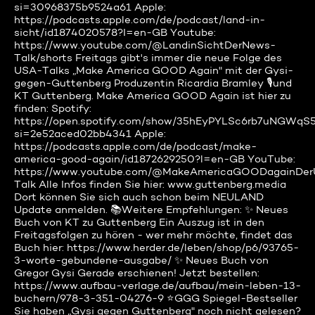
si=30968375b9524a61 Apple:
https://podcasts.apple.com/de/podcast/land-in-
sicht/id1874020578?I=en-GB Youtube:
https://www.youtube.com/@LandinSichtDerNews-
Talk/shorts Freitags gibt's immer die neue Folge des
USA-Talks „Make America GOOD Again" mit der Gysi-
gegen-Guttenberg Produzentin Ricardia Bramley 🎙️und
KT Guttenberg. Make America GOOD Again ist hier zu
finden: Spotify:
https://open.spotify.com/show/35hEyPYLSc6rb7uNGWqS
si=2e52aced02bb4341 Apple:
https://podcasts.apple.com/de/podcast/make-
america-good-again/id1872629250?l=en-GB YouTube:
https://www.youtube.com/@MakeAmericaGOODagainDer
Talk Alle Infos finden Sie hier: www.guttenberg.media
Dort können Sie sich auch schon beim NEULAND
Update anmelden. 📚Weitere Empfehlungen: ✨ Neues
Buch von KT zu Guttenberg Ein Auszug ist in den
Freitagsfolgen zu hören - wer mehr möchte, findet das
Buch hier: https://www.herder.de/leben/shop/p6/93765-
3-worte-gebundene-ausgabe/ ✨ Neues Buch von
Gregor Gysi Gerade erschienen! Jetzt bestellen:
https://www.aufbau-verlage.de/aufbau/mein-leben-13-
buchern/978-3-351-04276-9 ⭐️GGG Spiegel-Bestseller
Sie haben „Gysi gegen Guttenberg" noch nicht gelesen?