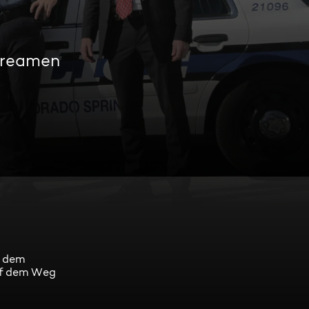
streamen
h dem
auf dem Weg