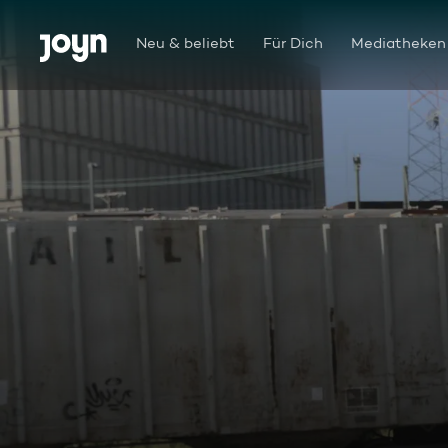
Zum Inhalt springen
Barrierefrei
Neu & beliebt
Für Dich
Mediatheken