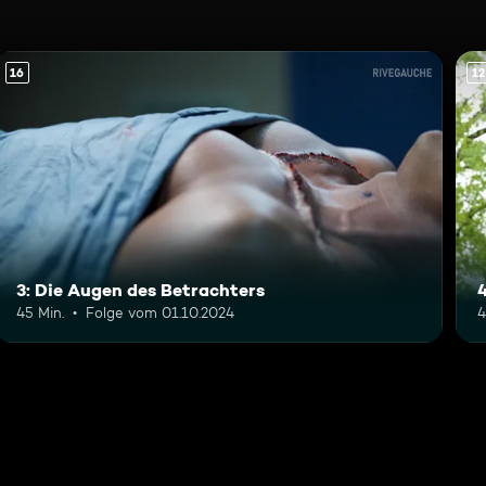
16
12
3: Die Augen des Betrachters
4
45 Min.
Folge vom 01.10.2024
4