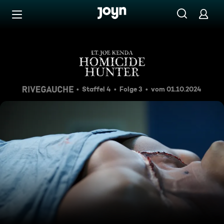
Zum Inhalt springen
Barrierefrei
Die Augen des Betrachters
Staffel 4
Folge 3
vom 01.10.2024