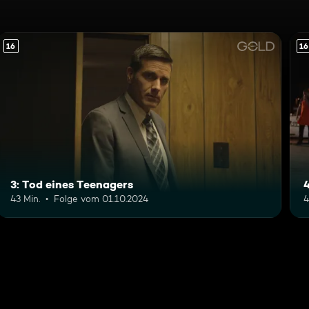
16
16
3: Tod eines Teenagers
43 Min.
Folge vom 01.10.2024
4