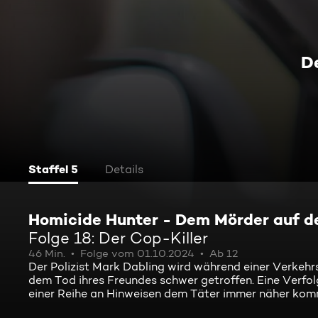
D
Staffel 5
Details
Homicide Hunter - Dem Mörder auf d
Folge 18: Der Cop-Killer
46 Min.
Folge vom 01.10.2024
Ab 12
Der Polizist Mark Dabling wird während einer Verkehr
dem Tod ihres Freundes schwer getroffen. Eine Verfol
einer Reihe an Hinweisen dem Täter immer näher kom