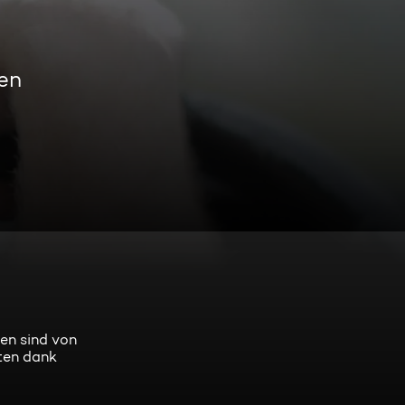
en
gen sind von
sten dank