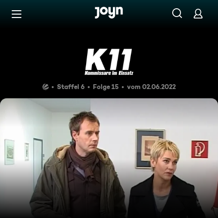
Zum Inhalt springen
Barrierefrei
Zwei sind einer zu viel
Staffel 6
Folge 15
vom 02.06.2022