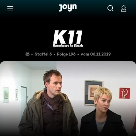
Zum Inhalt springen
Barrierefrei
Tanz mit dem Tod
Staffel 6
Folge 196
vom 06.11.2019