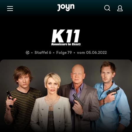
Zum Inhalt springen
Barrierefrei
Ein Schuss mit Folgen
Staffel 6
Folge 79
vom 05.06.2022