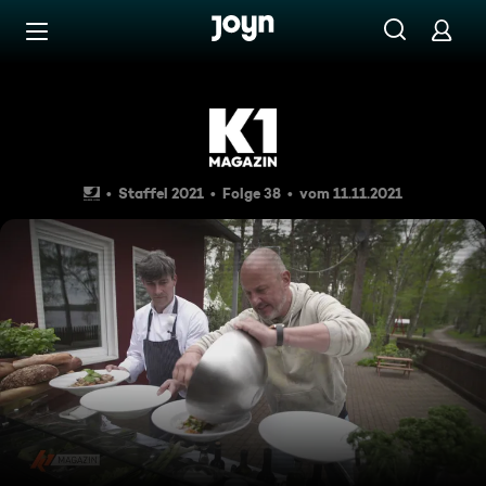
Zum Inhalt springen
Barrierefrei
Nach Rosins Einsatz: Wie geh
Staffel 2021
Folge 38
vom 11.11.2021