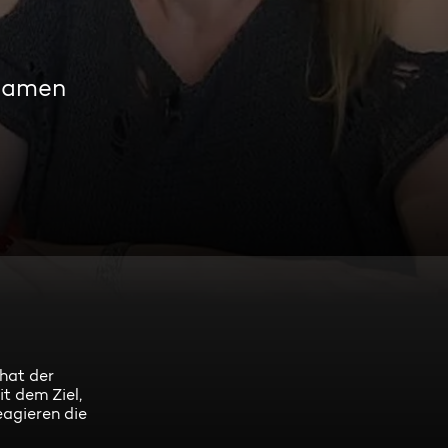
reamen
hat der
t dem Ziel,
eagieren die