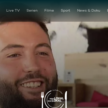
Live TV
Serien
Filme
Sport
News & Doku
"Hermann", Freiburg im Breis