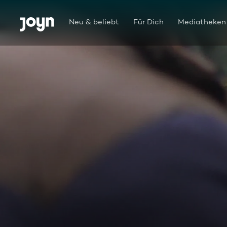
Zum Inhalt springen
Barrierefrei
Neu & beliebt
Für Dich
Mediatheken