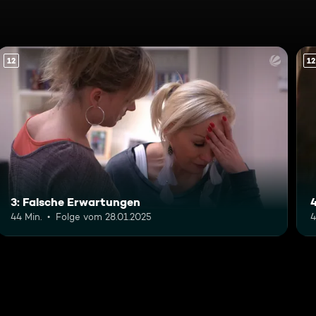
12
12
3: Falsche Erwartungen
4
44 Min.
Folge vom 28.01.2025
4