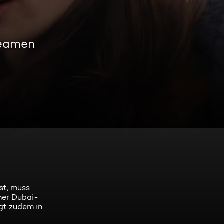
reamen
st, muss
ner Dubai-
ngt zudem in