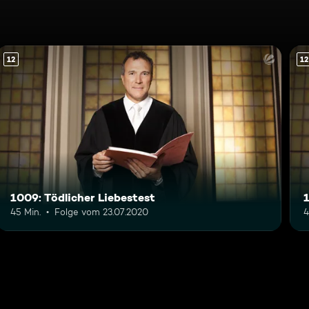
12
12
1009: Tödlicher Liebestest
45 Min.
Folge vom 23.07.2020
4