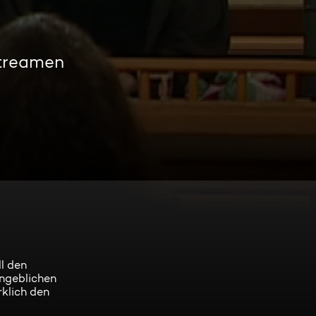
streamen
ll den
angeblichen
klich den