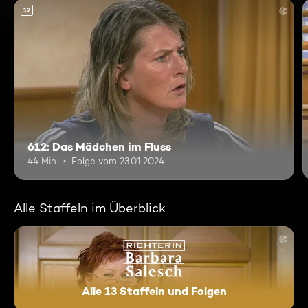
12
612: Das Mädchen im Fluss
44 Min.
Folge vom 23.01.2024
Alle Staffeln im Überblick
Alle 13 Staffeln und Folgen
Richterin Barbara Salesch