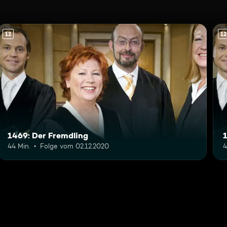
12
12
1469: Der Fremdling
44 Min.
Folge vom 02.12.2020
4