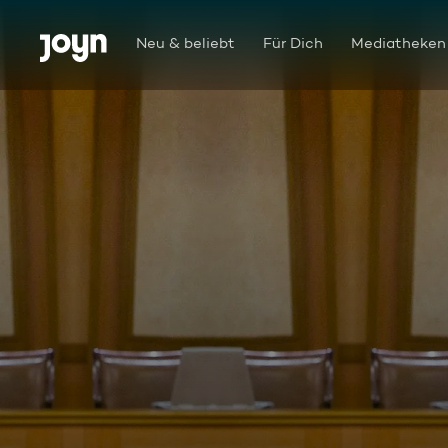
Zum Inhalt springen
Barrierefrei
Neu & beliebt
Für Dich
Mediatheken