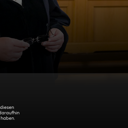
 diesen
daraufhin
 haben.