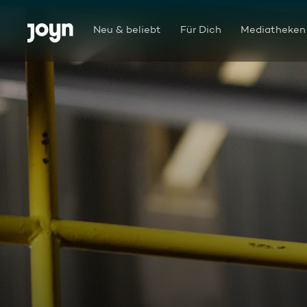
Zum Inhalt springen
Barrierefrei
Neu & beliebt
Für Dich
Mediatheken