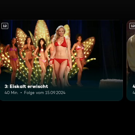
12
12
3: Eiskalt erwischt
4
40 Min.
Folge vom 15.09.2024
4