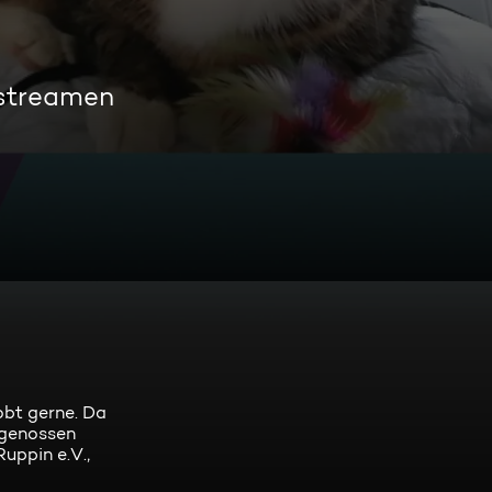
 streamen
obt gerne. Da
rtgenossen
uppin e.V.,