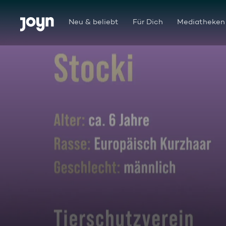
Zum Inhalt springen
Barrierefrei
Neu & beliebt
Für Dich
Mediatheken