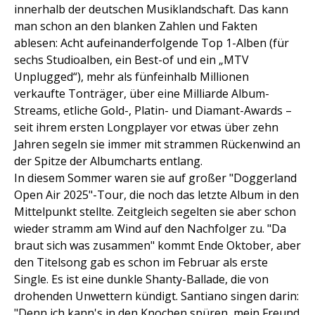
innerhalb der deutschen Musiklandschaft. Das kann
man schon an den blanken Zahlen und Fakten
ablesen: Acht aufeinanderfolgende Top 1-Alben (für
sechs Studioalben, ein Best-of und ein „MTV
Unplugged“), mehr als fünfeinhalb Millionen
verkaufte Tonträger, über eine Milliarde Album-
Streams, etliche Gold-, Platin- und Diamant-Awards –
seit ihrem ersten Longplayer vor etwas über zehn
Jahren segeln sie immer mit strammen Rückenwind an
der Spitze der Albumcharts entlang.
In diesem Sommer waren sie auf großer "Doggerland
Open Air 2025"-Tour, die noch das letzte Album in den
Mittelpunkt stellte. Zeitgleich segelten sie aber schon
wieder stramm am Wind auf den Nachfolger zu. "Da
braut sich was zusammen" kommt Ende Oktober, aber
den Titelsong gab es schon im Februar als erste
Single. Es ist eine dunkle Shanty-Ballade, die von
drohenden Unwettern kündigt. Santiano singen darin:
"Denn ich kann's in den Knochen spüren, mein Freund