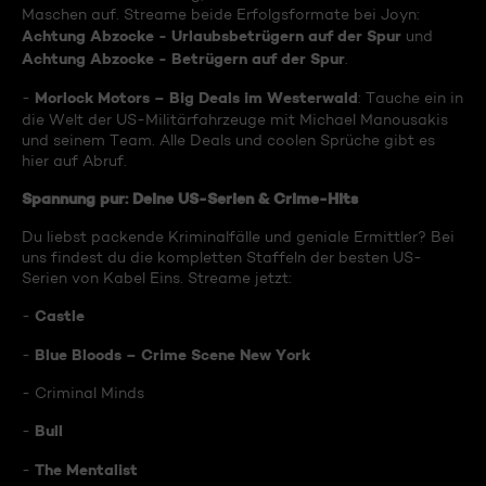
Maschen auf. Streame beide Erfolgsformate bei Joyn:
Achtung Abzocke - Urlaubsbetrügern auf der Spur
und
Achtung Abzocke - Betrügern auf der Spur
.
Morlock Motors – Big Deals im Westerwald
-
: Tauche ein in
die Welt der US-Militärfahrzeuge mit Michael Manousakis
und seinem Team. Alle Deals und coolen Sprüche gibt es
hier auf Abruf.
Spannung pur: Deine US-Serien & Crime-Hits
Du liebst packende Kriminalfälle und geniale Ermittler? Bei
uns findest du die kompletten Staffeln der besten US-
Serien von Kabel Eins. Streame jetzt:
Castle
-
Blue Bloods – Crime Scene New York
-
- Criminal Minds
Bull
-
The Mentalist
-