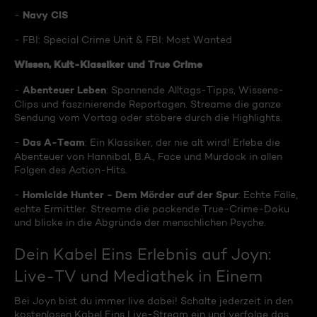
Navy CIS
-
- FBI: Special Crime Unit & FBI: Most Wanted
Wissen, Kult-Klassiker und True Crime
Abenteuer Leben
-
: Spannende Alltags-Tipps, Wissens-
Clips und faszinierende Reportagen. Streame die ganze
Sendung vom Vortag oder stöbere durch die Highlights.
Das A-Team
-
: Ein Klassiker, der nie alt wird! Erlebe die
Abenteuer von Hannibal, B.A., Face und Murdock in allen
Folgen des Action-Hits.
Homicide Hunter - Dem Mörder auf der Spur
-
: Echte Fälle,
echte Ermittler. Streame die packende True-Crime-Doku
und blicke in die Abgründe der menschlichen Psyche.
Dein Kabel Eins Erlebnis auf Joyn:
Live-TV und Mediathek in Einem
Bei Joyn bist du immer live dabei! Schalte jederzeit in den
kostenlosen Kabel Eins Live-Stream ein und verfolge das