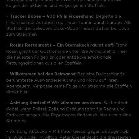
Folgen der aktuellen und vergangenen Staffeln.
Trucker Babes – 400 PS in Frauenhand
-
: Begleite die
Heldinnen der Autobahn auf ihren Touren durch Europa. Alle
Staffeln der beliebten Doku-Soap findest du hier bei Joyn
zum Streamen.
Rosins Restaurants – Ein Sternekoch räumt auf!
-
: Frank
Rosin greift der Gastronomie unter die Arme. Sieh dir hier
die neuesten Folgen an oder entdecke emotionale
Rettungsaktionen aus allen Staffeln.
Willkommen bei den Reimanns
-
: Begleite Deutschlands
berühmteste Auswanderer Konny und Manu auf ihren
Abenteuern. Verpasse keine Folge und streame alle Staffeln
direkt hier.
Achtung Kontrolle! Wir kümmern uns drum
-
: Sei hautnah
dabei, wenn Polizei, Zoll und Ordnungsamt für Recht und
Ordnung sorgen. Alle Reportagen findest du hier zum online
Streamen.
- Achtung Abzocke – Mit Peter Giesel gegen Betrüger: Ob
im Urlaub oder im Alltag, Peter Giesel deckt die dreistesten