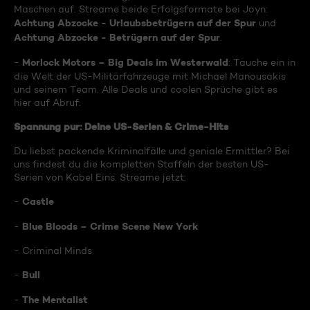
Maschen auf. Streame beide Erfolgsformate bei Joyn:
Achtung Abzocke - Urlaubsbetrügern auf der Spur
und
Achtung Abzocke - Betrügern auf der Spur
.
Morlock Motors – Big Deals im Westerwald
-
: Tauche ein in
die Welt der US-Militärfahrzeuge mit Michael Manousakis
und seinem Team. Alle Deals und coolen Sprüche gibt es
hier auf Abruf.
Spannung pur: Deine US-Serien & Crime-Hits
Du liebst packende Kriminalfälle und geniale Ermittler? Bei
uns findest du die kompletten Staffeln der besten US-
Serien von Kabel Eins. Streame jetzt:
Castle
-
Blue Bloods – Crime Scene New York
-
- Criminal Minds
Bull
-
The Mentalist
-