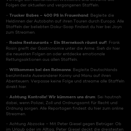
Folgen der aktuellen und vergangenen Staffeln.
Trucker Babes – 400 PS in Frauenhand
-
: Begleite die
Heldinnen der Autobahn auf ihren Touren durch Europa. Alle
Staffeln der beliebten Doku-Soap findest du hier bei Joyn
zum Streamen.
Rosins Restaurants – Ein Sternekoch räumt auf!
-
: Frank
Rosin greift der Gastronomie unter die Arme. Sieh dir hier
die neuesten Folgen an oder entdecke emotionale
Rettungsaktionen aus allen Staffeln.
Willkommen bei den Reimanns
-
: Begleite Deutschlands
berühmteste Auswanderer Konny und Manu auf ihren
Abenteuern. Verpasse keine Folge und streame alle Staffeln
direkt hier.
Achtung Kontrolle! Wir kümmern uns drum
-
: Sei hautnah
dabei, wenn Polizei, Zoll und Ordnungsamt für Recht und
Ordnung sorgen. Alle Reportagen findest du hier zum online
Streamen.
- Achtung Abzocke – Mit Peter Giesel gegen Betrüger: Ob
im Urlaub oder im Alltag, Peter Giesel deckt die dreistesten