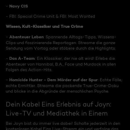
Navy CIS
-
- FBI: Special Crime Unit & FBI: Most Wanted
Wissen, Kult-Klassiker und True Crime
Abenteuer Leben
-
: Spannende Alltags-Tipps, Wissens-
Clips und faszinierende Reportagen. Streame die ganze
Sendung vom Vortag oder stöbere durch die Highlights.
Das A-Team
-
: Ein Klassiker, der nie alt wird! Erlebe die
Abenteuer von Hannibal, B.A., Face und Murdock in allen
Folgen des Action-Hits.
Homicide Hunter - Dem Mörder auf der Spur
-
: Echte Fälle,
echte Ermittler. Streame die packende True-Crime-Doku
und blicke in die Abgründe der menschlichen Psyche.
Dein Kabel Eins Erlebnis auf Joyn:
Live-TV und Mediathek in Einem
Bei Joyn bist du immer live dabei! Schalte jederzeit in den
kostenlosen Kabel Eins Live-Stream ein und verfolge das