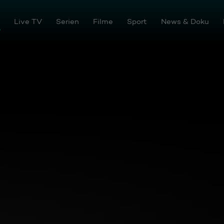
tream
Live TV
Serien
Filme
Sport
News & Doku