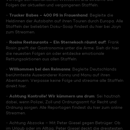
Folgen der aktuellen und vergangenen Staffeln.
Trucker Babes – 400 PS in Frauenhand
-
: Begleite die
Heldinnen der Autobahn auf ihren Touren durch Europa. Alle
Staffeln der beliebten Doku-Soap findest du hier bei Joyn
zum Streamen.
Rosins Restaurants – Ein Sternekoch räumt auf!
-
: Frank
Rosin greift der Gastronomie unter die Arme. Sieh dir hier
die neuesten Folgen an oder entdecke emotionale
Rettungsaktionen aus allen Staffeln.
Willkommen bei den Reimanns
-
: Begleite Deutschlands
berühmteste Auswanderer Konny und Manu auf ihren
Abenteuern. Verpasse keine Folge und streame alle Staffeln
direkt hier.
Achtung Kontrolle! Wir kümmern uns drum
-
: Sei hautnah
dabei, wenn Polizei, Zoll und Ordnungsamt für Recht und
Ordnung sorgen. Alle Reportagen findest du hier zum online
Streamen.
- Achtung Abzocke – Mit Peter Giesel gegen Betrüger: Ob
im Urlaub oder im Alltag, Peter Giesel deckt die dreistesten