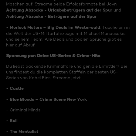
Maschen auf. Streame beide Erfolgsformate bei Joyn:
Achtung Abzocke - Urlaubsbetrügern auf der Spur
und
Achtung Abzocke - Betrügern auf der Spur
.
Morlock Motors – Big Deals im Westerwald
-
: Tauche ein in
die Welt der US-Militärfahrzeuge mit Michael Manousakis
und seinem Team. Alle Deals und coolen Sprüche gibt es
hier auf Abruf.
Spannung pur: Deine US-Serien & Crime-Hits
Du liebst packende Kriminalfälle und geniale Ermittler? Bei
uns findest du die kompletten Staffeln der besten US-
Serien von Kabel Eins. Streame jetzt:
Castle
-
Blue Bloods – Crime Scene New York
-
- Criminal Minds
Bull
-
The Mentalist
-