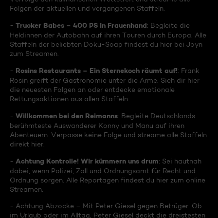
Folgen der aktuellen und vergangenen Staffeln.
Trucker Babes – 400 PS in Frauenhand
-
: Begleite die
Heldinnen der Autobahn auf ihren Touren durch Europa. Alle
Staffeln der beliebten Doku-Soap findest du hier bei Joyn
zum Streamen.
Rosins Restaurants – Ein Sternekoch räumt auf!
-
: Frank
Rosin greift der Gastronomie unter die Arme. Sieh dir hier
die neuesten Folgen an oder entdecke emotionale
Rettungsaktionen aus allen Staffeln.
Willkommen bei den Reimanns
-
: Begleite Deutschlands
berühmteste Auswanderer Konny und Manu auf ihren
Abenteuern. Verpasse keine Folge und streame alle Staffeln
direkt hier.
Achtung Kontrolle! Wir kümmern uns drum
-
: Sei hautnah
dabei, wenn Polizei, Zoll und Ordnungsamt für Recht und
Ordnung sorgen. Alle Reportagen findest du hier zum online
Streamen.
- Achtung Abzocke – Mit Peter Giesel gegen Betrüger: Ob
im Urlaub oder im Alltag, Peter Giesel deckt die dreistesten