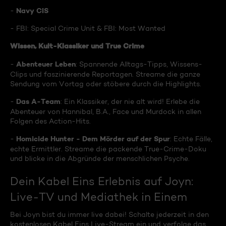
Navy CIS
-
- FBI: Special Crime Unit & FBI: Most Wanted
Wissen, Kult-Klassiker und True Crime
Abenteuer Leben
-
: Spannende Alltags-Tipps, Wissens-
Clips und faszinierende Reportagen. Streame die ganze
Sendung vom Vortag oder stöbere durch die Highlights.
Das A-Team
-
: Ein Klassiker, der nie alt wird! Erlebe die
Abenteuer von Hannibal, B.A., Face und Murdock in allen
Folgen des Action-Hits.
Homicide Hunter - Dem Mörder auf der Spur
-
: Echte Fälle,
echte Ermittler. Streame die packende True-Crime-Doku
und blicke in die Abgründe der menschlichen Psyche.
Dein Kabel Eins Erlebnis auf Joyn:
Live-TV und Mediathek in Einem
Bei Joyn bist du immer live dabei! Schalte jederzeit in den
kostenlosen Kabel Eins Live-Stream ein und verfolge das