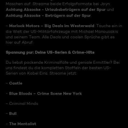
Maschen auf. Streame beide Erfolgsformate bei Joyn:
Achtung Abzocke - Urlaubsbetrügern auf der Spur
und
Achtung Abzocke - Betrügern auf der Spur
.
Morlock Motors – Big Deals im Westerwald
-
: Tauche ein in
die Welt der US-Militärfahrzeuge mit Michael Manousakis
und seinem Team. Alle Deals und coolen Sprüche gibt es
hier auf Abruf.
Spannung pur: Deine US-Serien & Crime-Hits
Du liebst packende Kriminalfälle und geniale Ermittler? Bei
uns findest du die kompletten Staffeln der besten US-
Serien von Kabel Eins. Streame jetzt:
Castle
-
Blue Bloods – Crime Scene New York
-
- Criminal Minds
Bull
-
The Mentalist
-