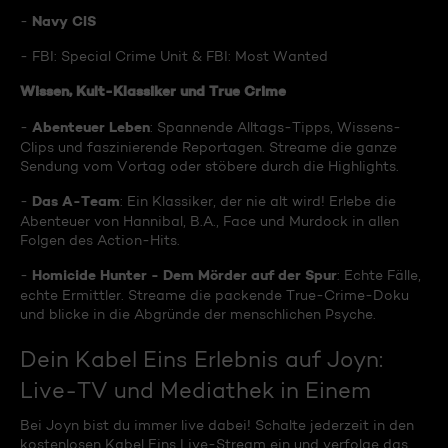
Navy CIS
-
- FBI: Special Crime Unit & FBI: Most Wanted
Wissen, Kult-Klassiker und True Crime
Abenteuer Leben
-
: Spannende Alltags-Tipps, Wissens-
Clips und faszinierende Reportagen. Streame die ganze
Sendung vom Vortag oder stöbere durch die Highlights.
Das A-Team
-
: Ein Klassiker, der nie alt wird! Erlebe die
Abenteuer von Hannibal, B.A., Face und Murdock in allen
Folgen des Action-Hits.
Homicide Hunter - Dem Mörder auf der Spur
-
: Echte Fälle,
echte Ermittler. Streame die packende True-Crime-Doku
und blicke in die Abgründe der menschlichen Psyche.
Dein Kabel Eins Erlebnis auf Joyn:
Live-TV und Mediathek in Einem
Bei Joyn bist du immer live dabei! Schalte jederzeit in den
kostenlosen Kabel Eins Live-Stream ein und verfolge das