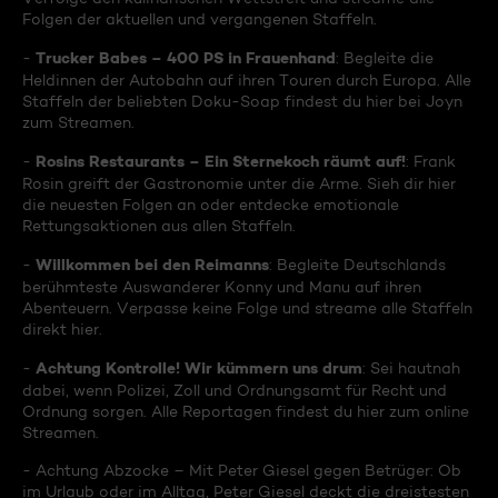
Folgen der aktuellen und vergangenen Staffeln.
Trucker Babes – 400 PS in Frauenhand
-
: Begleite die
Heldinnen der Autobahn auf ihren Touren durch Europa. Alle
Staffeln der beliebten Doku-Soap findest du hier bei Joyn
zum Streamen.
Rosins Restaurants – Ein Sternekoch räumt auf!
-
: Frank
Rosin greift der Gastronomie unter die Arme. Sieh dir hier
die neuesten Folgen an oder entdecke emotionale
Rettungsaktionen aus allen Staffeln.
Willkommen bei den Reimanns
-
: Begleite Deutschlands
berühmteste Auswanderer Konny und Manu auf ihren
Abenteuern. Verpasse keine Folge und streame alle Staffeln
direkt hier.
Achtung Kontrolle! Wir kümmern uns drum
-
: Sei hautnah
dabei, wenn Polizei, Zoll und Ordnungsamt für Recht und
Ordnung sorgen. Alle Reportagen findest du hier zum online
Streamen.
- Achtung Abzocke – Mit Peter Giesel gegen Betrüger: Ob
im Urlaub oder im Alltag, Peter Giesel deckt die dreistesten