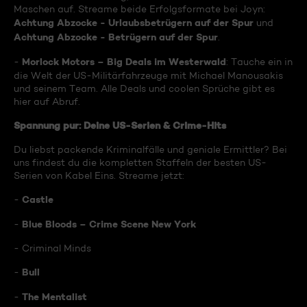
Maschen auf. Streame beide Erfolgsformate bei Joyn:
Achtung Abzocke - Urlaubsbetrügern auf der Spur
und
Achtung Abzocke - Betrügern auf der Spur
.
Morlock Motors – Big Deals im Westerwald
-
: Tauche ein in
die Welt der US-Militärfahrzeuge mit Michael Manousakis
und seinem Team. Alle Deals und coolen Sprüche gibt es
hier auf Abruf.
Spannung pur: Deine US-Serien & Crime-Hits
Du liebst packende Kriminalfälle und geniale Ermittler? Bei
uns findest du die kompletten Staffeln der besten US-
Serien von Kabel Eins. Streame jetzt:
Castle
-
Blue Bloods – Crime Scene New York
-
- Criminal Minds
Bull
-
The Mentalist
-