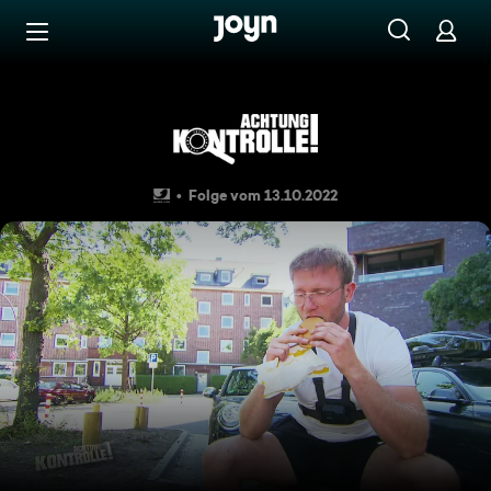
Zum Inhalt springen
Barrierefrei
Thema u. a.: Der beste Chee
Folge vom 13.10.2022