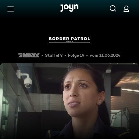
Zum Inhalt springen
Barrierefrei
Getreide für Govinda
Staffel 9
Folge 19
vom 11.06.2024