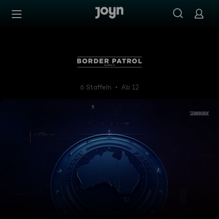
Zum Inhalt springen
Barrierefrei
Border Patrol Australia
6 Staffeln
Ab 12