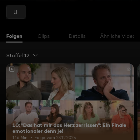
Folgen
Clips
Details
Ähnliche Videos
Staffel 12
6
10: "Das hat mir das Herz zerrissen": Ein Finale
emotionaler denn je!
116 Min.
Folge vom 23.12.2025