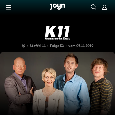
Zum Inhalt springen
Barrierefrei
Keiner glaubt mir
Staffel 11
Folge 53
vom 07.11.2019