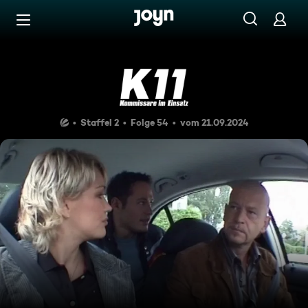
Zum Inhalt springen
Barrierefrei
Mord vor dem Altar
Staffel 2
Folge 54
vom 21.09.2024