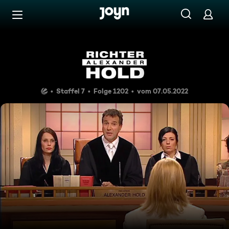
Zum Inhalt springen
Barrierefrei
Zwei ungleiche Schwestern
Staffel 7
Folge 1202
vom 07.05.2022